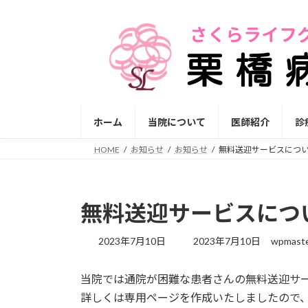
コ
ナ
ン
ビ
テ
ゲ
ン
ー
ツ
シ
へ
ョ
ス
ン
ホーム
当院について
医師紹介
診
キ
に
ッ
移
HOME
お知らせ
お知らせ
無料送迎サービスにつ
プ
動
無料送迎サービスにつ
最
2023年7月10日
2023年7月10日
wpmast
終
更
当院では通院が困難な患者さんの無料送迎サ
新
日
詳しくは専用ページを作成いたしましたので