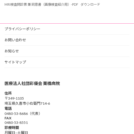
MRI検査問診票 兼 同意書（画像検査紹介用）-PDF
ダウンロード
プライバシーポリシー
お問い合わせ
お知らせ
サイトマップ
医療法人社団彩優会 栗橋病院
住所
〒349-1105
埼玉県久喜市小右衛門714-6
電話
0480-53-8686（代表）
FAX
0480-53-8551
診療時間
月曜日–土曜日