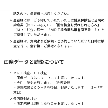
下記の「
栗橋病院で画像検査を受けられる方へ
」（
ＭＲＩ検
査
の場合、「
ＭＲＩ検査問診票兼同意書
」）に
必要事項
を
ご
記入
の上、
患者様
へお渡しください。
患者様
には、ご予約していただいた日に
健康保険証
と
当院の
診察券
（持っている方）、「
画像検査を受けられる方へ
」
（ＭＲＩ検査の場合、「
ＭＲＩ検査問診票兼同意書
」も）を
ご持参
していただきます。
患者様
は、
貴院よりご依頼・ご予約
していただいた
日時
に
検
査
を行い、
会計後
に
ご帰宅
となります。
画像データと読影について
ＭＲＩ検査、ＣＴ検査
・画像データはＣＤ－Ｒにてお渡しいたします。
・全件、読影を行います。（外部委託）
・読影結果とＣＤ－Ｒを後日、郵送いたします。（３～7営
業日）
骨密度測定検査
・測定結果は印刷したものをお渡しいたします。