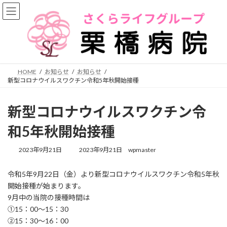
コ
ナ
ン
ビ
テ
ゲ
ン
ー
ツ
シ
へ
ョ
ス
ン
HOME
お知らせ
お知らせ
キ
に
新型コロナウイルスワクチン令和5年秋開始接種
ッ
移
プ
動
新型コロナウイルスワクチン令
和5年秋開始接種
最
2023年9月21日
2023年9月21日
wpmaster
終
更
令和5年9月22日（金）より新型コロナウイルスワクチン令和5年秋
新
開始接種が始まります。
日
時
9月中の当院の接種時間は
:
①15：00～15：30
②15：30～16：00