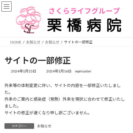
コ
ナ
ン
ビ
テ
ゲ
ン
ー
ツ
シ
へ
ョ
ス
ン
HOME
お知らせ
お知らせ
サイトの一部修正
キ
に
ッ
移
プ
動
サイトの一部修正
最
2024年1月15日
2024年1月16日
wpmaster
終
更
外来等の体制変更に伴い、サイトの内容を一部修正いたしまし
新
た。
日
時
外来のご案内と感染症（発熱）外来を現状に合わせて修正いたし
:
ました。
サイトの修正が遅くなり申し訳ございません。
お知らせ
カテゴリー