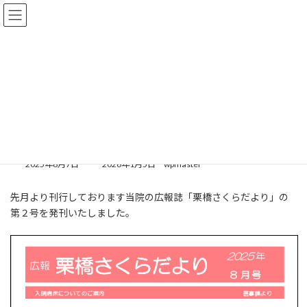
コ
ナ
ン
ビ
テ
ゲ
ン
ー
ツ
シ
へ
ョ
ス
ン
HOME
お知らせ
お知らせ
栗橋さくらだより第２号
キ
に
ッ
移
プ
動
栗橋さくらだより第２号
最
2025年8月7日
2026年1月5日
wpmaster
終
更
先月より刊行しております当院の広報誌「栗橋さくらだより」の
新
第２号を発刊いたしました。
日
時
: