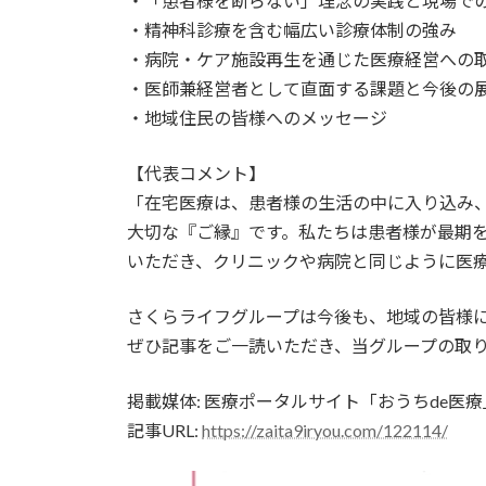
・「患者様を断らない」理念の実践と現場で
・精神科診療を含む幅広い診療体制の強み
・病院・ケア施設再生を通じた医療経営への
・医師兼経営者として直面する課題と今後の
・地域住民の皆様へのメッセージ
【代表コメント】
「在宅医療は、患者様の生活の中に入り込み
大切な『ご縁』です。私たちは患者様が最期
いただき、クリニックや病院と同じように医
さくらライフグループは今後も、地域の皆様
ぜひ記事をご一読いただき、当グループの取
掲載媒体: 医療ポータルサイト「おうちde医療
記事URL:
https://zaita9iryou.com/122114/