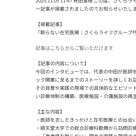
2025.11.05 11:47 有田重穂 この
新
日
ー記事が掲載されましたのでお知らせいたし
時
:
【掲載記事】
「断らない在宅医療｜さくらライフグループ
記事はこちらからご覧いただけます
【記事の内容について】
今回のインタビューでは、代表の中田が医師
ック開業に至るまでのストーリーを詳しくお
その背景や実践の現場での具体的なエピソー
い診療体制の構築、医療施設・介護施設の再
【主な内容】
・医師を志したきっかけと在宅医療との出会
・順天堂大学での総合診療科勤務から訪問診