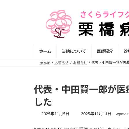
コ
ナ
ン
ビ
テ
ゲ
ン
ー
ツ
シ
へ
ョ
ス
ン
ホーム
当院について
医師紹介
診
キ
に
ッ
移
HOME
お知らせ
お知らせ
代表・中田賢一郎が医療
プ
動
代表・中田賢一郎が医
した
最
2025年11月5日
2025年11月11日
wpmas
終
更